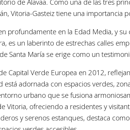
erritorio de Álavaa. Como una de las tres pr
n, Vitoria-Gasteiz tiene una importancia polí
den profundamente en la Edad Media, y su 
a, es un laberinto de estrechas calles 
ca de Santa María se erige como un testimoni
lo de Capital Verde Europea en 2012, refle
ad está adornada con espacios verdes, zon
 entorno urbano que se fusiona armoniosam
de Vitoria, ofreciendo a residentes y visitan
senderos y serenos estanques, destaca com
spacios verdes accesibles.