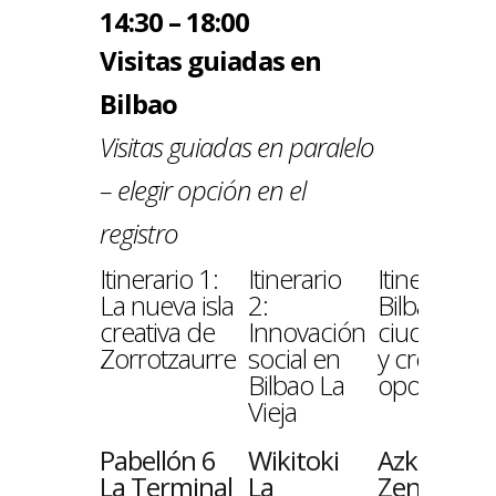
14:30 – 18:00
Visitas guiadas en
Bilbao
Visitas guiadas en paralelo
– elegir opción en el
registro
Itinerario 1:
Itinerario
Itinerario 3
La nueva isla
2:
Bilbao, una
creativa de
Innovación
ciudad cult
Zorrotzaurre
social en
y creativa 
Bilbao La
oportunid
Vieja
Pabellón 6
Wikitoki
Azkuna
La Terminal
La
Zentroa