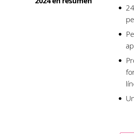
2024 en resumen
24
pe
Pe
ap
Pr
fo
lí
Un