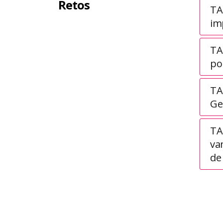
Retos
TA
im
TA
po
TA3
Ge
TA
va
de