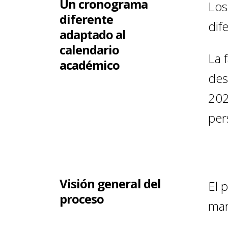
Un cronograma
Los
diferente
dif
adaptado al
calendario
La 
académico
des
202
per
Visión general del
El 
proceso
man