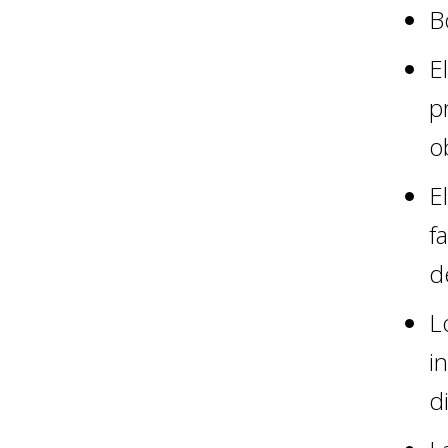
B
E
p
o
E
f
d
L
i
d