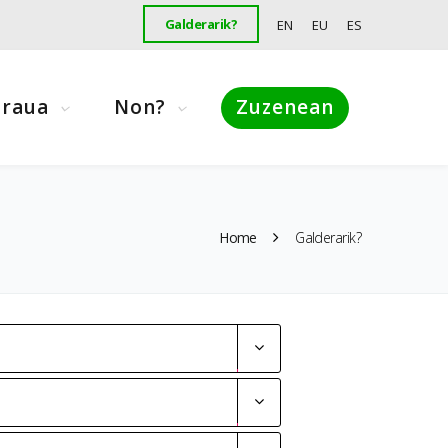
Galderarik?
EN
EU
ES
araua
Non?
Zuzenean
Home
Galderarik?