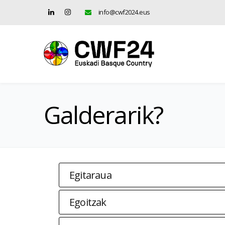
info@cwf2024.eus
Galderarik?
Egitaraua
Egoitzak