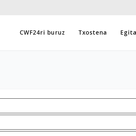
CWF24ri buruz
Txostena
Egit