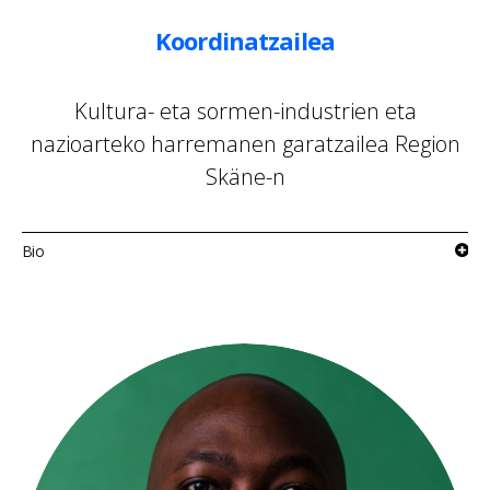
Koordinatzailea
Kultura- eta sormen-industrien eta
nazioarteko harremanen garatzailea Region
Skäne-n
Bio