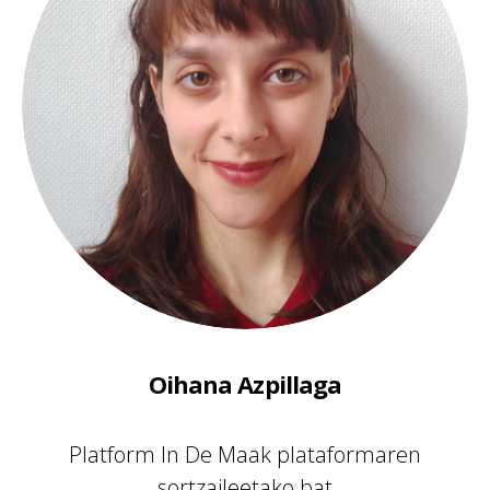
Oihana Azpillaga
Platform In De Maak plataformaren
sortzaileetako bat