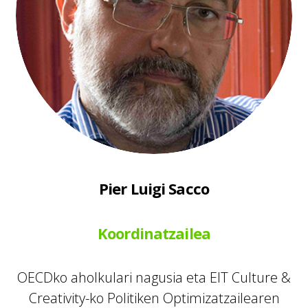
Pier Luigi Sacco
Koordinatzailea
OECDko aholkulari nagusia eta EIT Culture &
Creativity-ko Politiken Optimizatzailearen