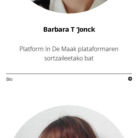
Barbara T ‘Jonck
Platform In De Maak plataformaren
sortzaileetako bat
Bio