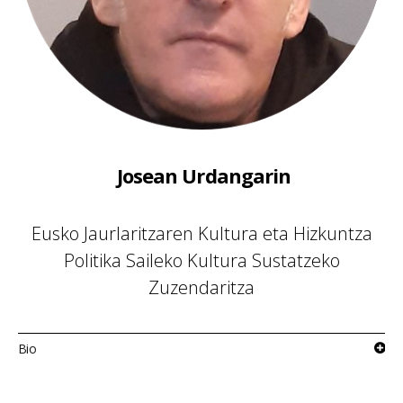
Josean Urdangarin
Eusko Jaurlaritzaren Kultura eta Hizkuntza
Politika Saileko Kultura Sustatzeko
Zuzendaritza
Bio