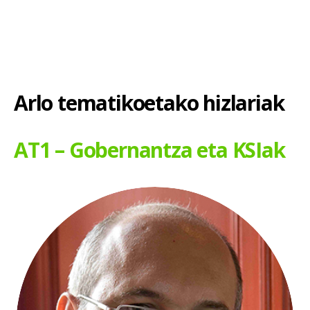
Arlo tematikoetako hizlariak
AT1 – Gobernantza eta KSIak