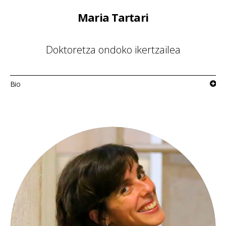
Maria Tartari
Doktoretza ondoko ikertzailea
Bio