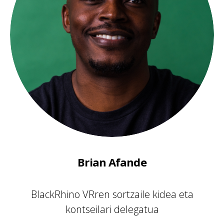
Brian Afande
BlackRhino VRren sortzaile kidea eta
kontseilari delegatua