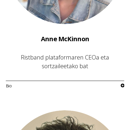
Anne McKinnon
Ristband plataformaren CEOa eta
sortzaileetako bat
Bio