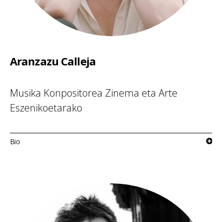
Aranzazu Calleja
Musika Konpositorea Zinema eta Arte
Eszenikoetarako
Bio