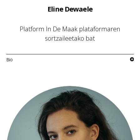
Eline Dewaele
Platform In De Maak plataformaren
sortzaileetako bat
Bio