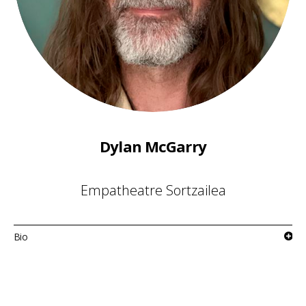
Dylan McGarry
Empatheatre Sortzailea
Bio