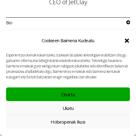
CEO of JetClay
Bio
Cookieen Baimena Kudeatu
Esperientzia onenak eskaintzeko, cookieak bezalako teknologiak erabiltzen ditugu
gailuaren informazioa biltegiratzeko eta/edo eskuratzeko. Teknologia hauetara
baimena emateak gure webgunean nabigazio jokabidea edo identifikazio bakarrak
prozesatzea ahalbidetuko digu. Baimenik ez emateak edo baimena kentzeak
ezaugarri eta funtzio batzuetan eragin negatiboa izan dezake.
Onartu
Ukatu
Hobespenak Ikusi