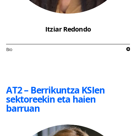
Itziar Redondo
Bio
AT2 – Berrikuntza KSIen
sektoreekin eta haien
barruan