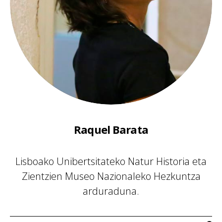
Raquel Barata
Lisboako Unibertsitateko Natur Historia eta
Zientzien Museo Nazionaleko Hezkuntza
arduraduna.