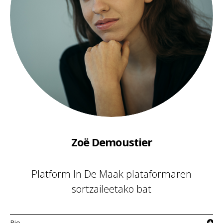
Zoë Demoustier
Platform In De Maak plataformaren
sortzaileetako bat
Bio